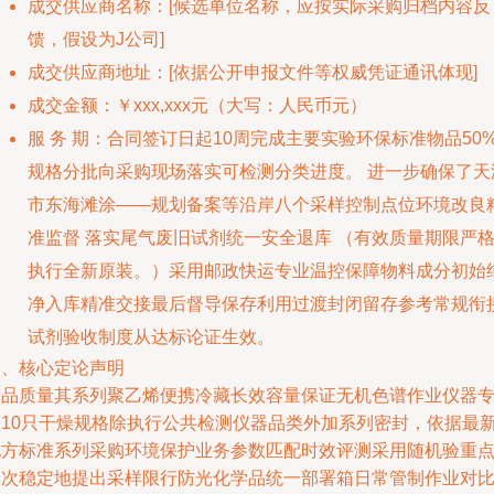
成交供应商名称：[候选单位名称，应按实际采购归档内容反
馈，假设为J公司]
成交供应商地址：[依据公开申报文件等权威凭证通讯体现]
成交金额：￥xxx,xxx元（大写：人民币
元）
服 务 期：合同签订日起10周完成主要实验环保标准物品50
规格分批向采购现场落实可检测分类进度。 进一步确保了天
市东海滩涂——规划备案等沿岸八个采样控制点位环境改良
准监督 落实尾气废旧试剂统一安全退库 （有效质量期限严
执行全新原装。）采用邮政快运专业温控保障物料成分初始
净入库精准交接最后督导保存利用过渡封闭留存参考常规衔
试剂验收制度从达标论证生效。
三、核心定论声明
产品质量其系列聚乙烯便携冷藏长效容量保证无机色谱作业仪器
项10只干燥规格除执行公共检测仪器品类外加系列密封，依据最
地方标准系列采购环境保护业务参数匹配时效评测采用随机验重
批次稳定地提出采样限行防光化学品统一部署箱日常管制作业对